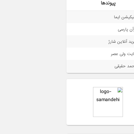
پیوندها
لیکیشن ایما
آن پارسی
ید آنلاین شارژ
یت ولی عصر
مد حقیقی