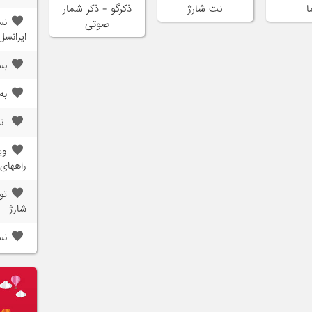
ا
نت شارژ
ذکرگو - ذکر شمار
صوتی
ایرانسل
بس
به
نسخه 2
راههای 
تو
شارژ
نسخه 2