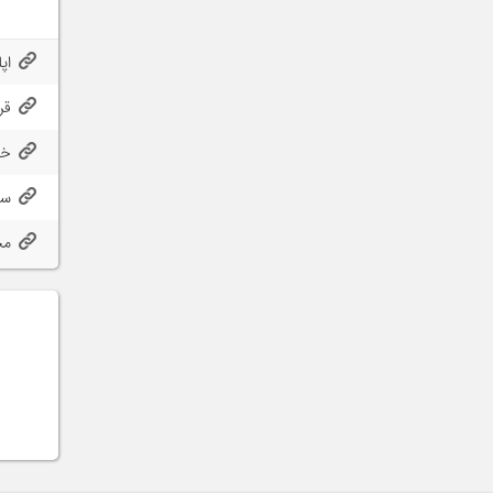
اپ
قر
خر
سا
مح