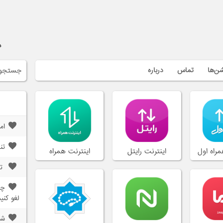
د
شن‌ها
تماس
درباره
ام
تن
مراه اول
اینترنت رایتل
اینترنت همراه
تن
چگ
لغو کنی
شر