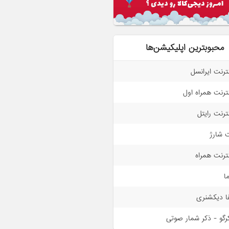
محبوبترین اپلیکیشن‌ها
نترنت ایرانسل
نترنت همراه اول
نترنت رایتل
 شارژ
نترنت همراه
ما
فا دیکشنری
رگو - ذکر شمار صوتی