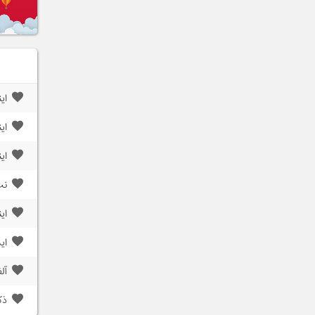
ای
ای
ای
نت
ای
ای
آل
ذک