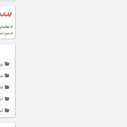
وی
ش
اخ
اخ
آم